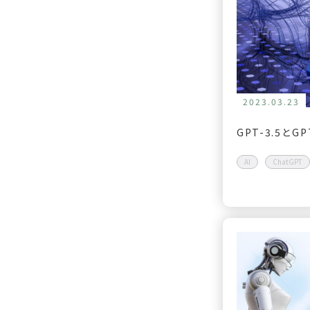
2023.03.23
GPT-3.5とG
AI
ChatGPT